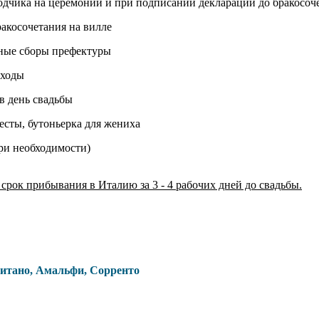
водчика на церемонии и при подписании декларации до бракосоч
ракосочетания на вилле
нные сборы префектуры
сходы
в день свадьбы
весты, бутоньерка для жениха
при необходимости)
рок прибывания в Италию за 3 - 4 рабочих дней до свадьбы.
зитано, Амальфи, Сорренто