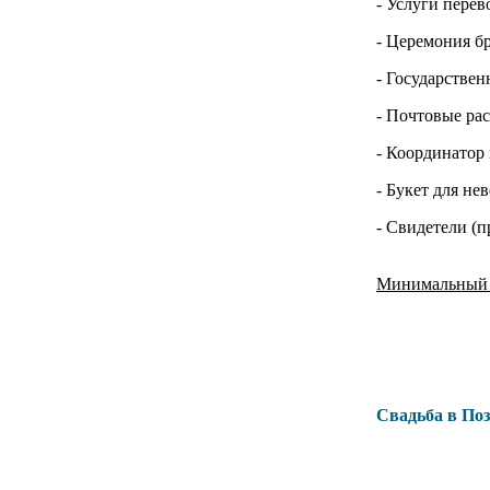
- Услуги пере
- Церемония б
- Государстве
- Почтовые ра
- Координатор 
- Букет для не
- Свидетели (
Минимальный с
Свадьба в По