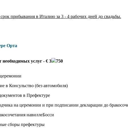
рок прибывания в Италию за 3 - 4 рабочих дней до свадьбы.
ере Орта
 необходимых услуг - € 3
750
 церемонии
е в Консульство (без автомобиля)
 документов в Префектуре
водчика на церемонии и при подписании декларации до бракосоч
акосочетания навиллеБосси
нные сборы префектуры