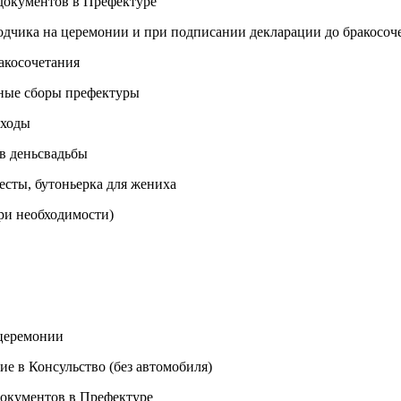
 документов в Префектуре
водчика на церемонии и при подписании декларации до бракосоч
акосочетания
нные сборы префектуры
сходы
 в деньсвадьбы
весты, бутоньерка для жениха
при необходимости)
церемонии
е в Консульство (без автомобиля)
документов в Префектуре