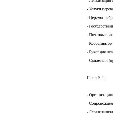
- Легализация
- Услуги пере
- Церемониябр
- Государстве
- Почтовые ра
- Координатор
- Букет для не
- Свидетели (
Пакет Full:
- Организация
- Сопровождени
- Легализация