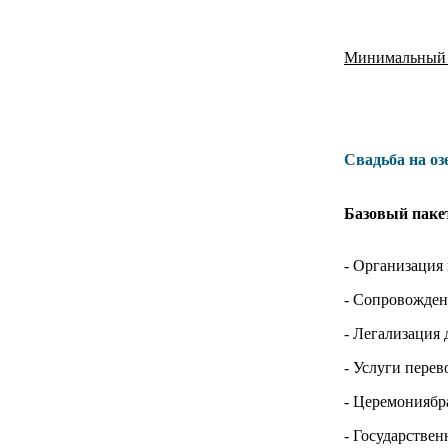
Минимальный с
Свадьба на оз
Базовый пакет
- Организация
- Сопровождени
- Легализация
- Услуги пере
- Церемониябр
- Государстве