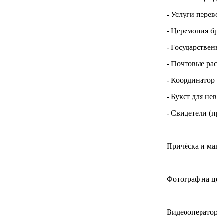
- Услуги пере
- Церемония б
- Государстве
- Почтовые ра
- Координатор 
- Букет для не
- Свидетели (
Причёска и мак
Фотограф на ц
Видеооператор