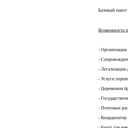
Базовый пакет
Возможность п
- Организация
- Сопровождени
- Легализация
- Услуги пере
- Церемония б
- Государстве
- Почтовые ра
- Координатор 
- Букет для не