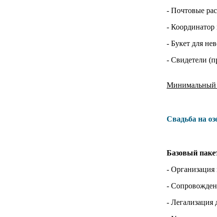
- Почтовые ра
- Координатор 
- Букет для не
- Свидетели (
Минимальный с
Свадьба на о
Базовый пакет
- Организация
- Сопровождени
- Легализация