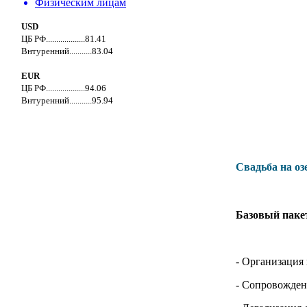
Физическим лицам
USD
ЦБ РФ...................81.41
Внтуренний...........83.04
EUR
ЦБ РФ...................94.06
Внтуренний...........95.94
Свадьба на оз
Базовый пакет
- Организация
- Сопровождени