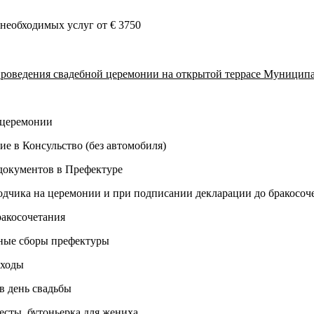
 необходимых услуг от € 3750
роведения свадебной церемонии на открытой террасе Муниципал
 церемонии
е в Консульство (без автомобиля)
 документов в Префектуре
водчика на церемонии и при подписании декларации до бракосоч
ракосочетания
нные сборы префектуры
сходы
в день свадьбы
весты, бутоньерка для жениха