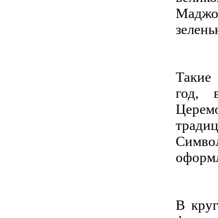
Маджор
зелень
Такие
год, 
Церем
традиц
Симво
оформл
В круг