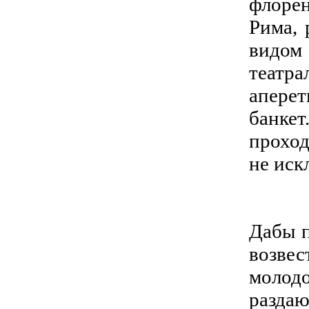
флорен
Рима, 
видом
театр
апере
банке
проход
не иск
Дабы п
возве
молод
разда