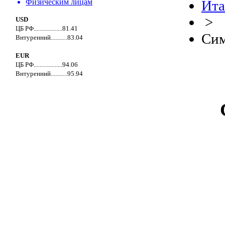
Физическим лицам
Ита
>
USD
ЦБ РФ...................81.41
Сим
Внтуренний...........83.04
EUR
ЦБ РФ...................94.06
Внтуренний...........95.94