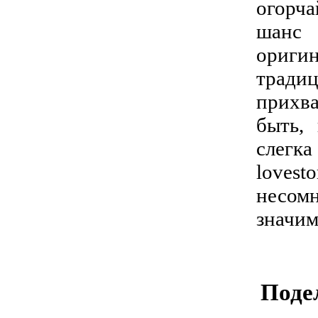
огорч
шанс
ориг
тради
прихва
быть,
слегка
loves
несом
значим
Подел