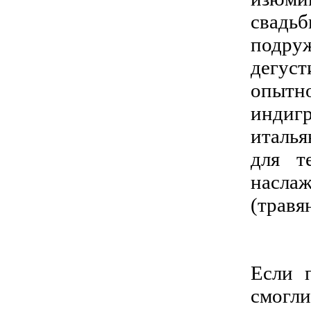
свадь
подру
дегус
опытно
индиг
италья
для т
наслаж
(травя
Если 
смогл