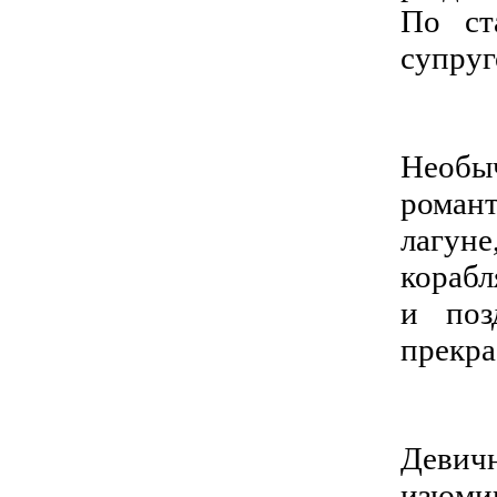
По ст
супруг
Необы
роман
лагуне
корабл
и поз
прекра
Девич
изюми