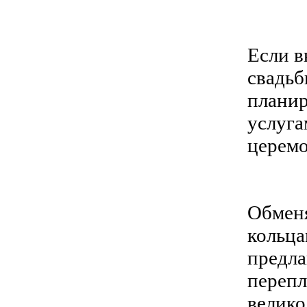
Если в
свадьб
плани
услуг
церемо
Обмен
кольц
предла
пере
велик